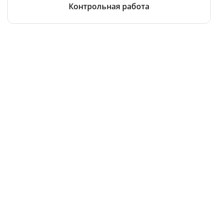
Контрольная работа
Все услуги
Остались вопросы?
Чтобы получить консультацию, оставьте заявку
здесь
или
позвоните нам
8-800-350-69-31
бесплатная линия по всей РФ
На связи 24/7
Оформить заявку